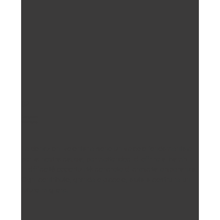
02
Donazioni
Volontarie
Le donazioni volontarie sono un veicolo fondamentale
per la nostra causa, permettendoci di offrire ai bambini
in difficoltà opportunità concrete di crescita e speranza.
Ogni contributo, grande o piccolo, aiuta a costruire un
futuro migliore.