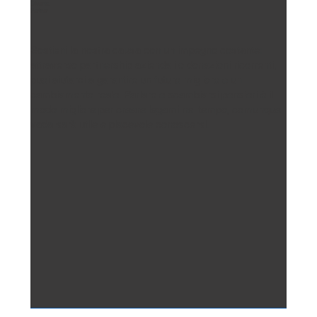
Diventa
Partner
Sostieni la nostra causa con un impegno costante:
attraverso partnership aziendali o donazioni ricorrenti,
puoi aiutarci a garantire un futuro migliore e un
cambiamento reale. Parlare e scambiarsi pensieri è il
modo migliore per creare legami nel tempo, comunque
vada sarà utile e piacevole conoscersi.