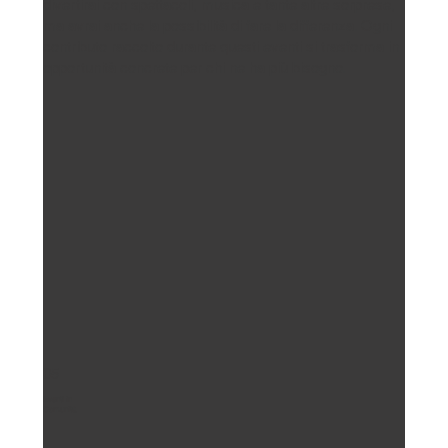
divertirai con spettacoli, musica e tante altre sorprese,
ma avrai anche la possibilità di fare la differenza. Ogni
contributo raccolto durante questi eventi si trasforma in
opportunità concrete per chi ne ha più bisogno.
05
Eventi in
Comunità