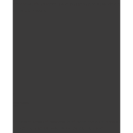
differenza, divertendoti e allo stesso tempo aiutando chi
ne ha più bisogno.
04
Serate Raccolta
Fondi
Le nostre serate di raccolta fondi sono momenti speciali
di incontro e solidarietà. Partecipando, non solo ti