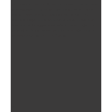
Le iniziative in comunità, come mercatini ma non solo,
sono occasioni uniche per incontrarci, parlare della
nostra missione e farci qualsiasi domanda in più. In
base alla stagione e al contesto, allestiamo stand con
pietanze, bibite, oggettistica fatta a mano, regalini e
molto altro. Partecipando, contribuirai direttamente al
benessere dei bambini in difficoltà.
06