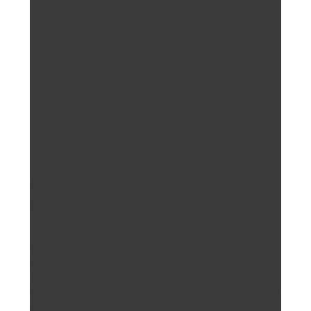
03
Eventi
Sportivi
Gli eventi sportivi che organizziamo sono
un'opportunità unica per unire passione e solidarietà.
Partecipando o supportando queste iniziative, non solo
puoi vivere un'esperienza emozionante, ma contribuisci
attivamente alla nostra causa. Unisciti a noi e fai la