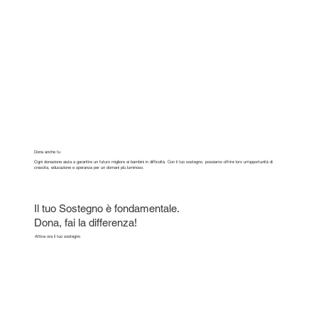
Dona anche tu
Ogni donazione aiuta a garantire un futuro migliore ai bambini in difficoltà. Con il tuo sostegno, possiamo offrire loro un'opportunità di
crescita, educazione e speranza per un domani più luminoso.
Il tuo Sostegno è fondamentale.
Dona, fai la differenza!
Attiva ora il tuo sostegno