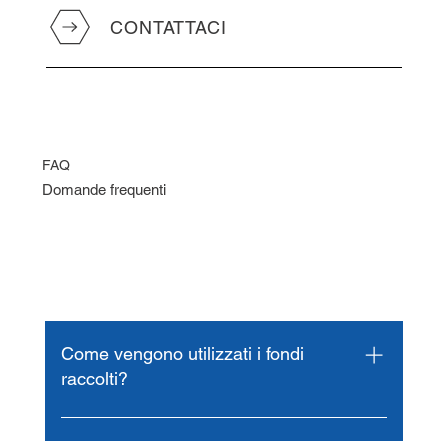
CONTATTACI
FAQ
Domande frequenti
Come vengono utilizzati i fondi
raccolti?
⁠I fondi raccolti dalla nostra associazione
vengono utilizzati in modo trasparente e