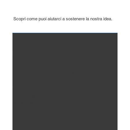
Scopri come puoi aiutarci a sostenere la nostra idea.
01
Donaci il tuo
5x1000
Destinando il tuo 5x1000, puoi dare a un bambino in
difficoltà una possibilità in più per crescere, studiare e
sperare in un futuro migliore. Sostieni la causa, fai la
differenza! Ti basta inserire una firma e il nostro codice
03922180280 nell'apposito spazio nella tua
dichiarazione dei redditi o nel 730